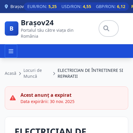
Skip to main content
Brașov
EUR/RON:
5,25
USD/RON:
4,55
GBP/RON:
6,12
Brașov24
B
Portalul tău către viața din
România
Locuri de
ELECTRICIAN DE ÎNTRETINERE SI
Acasă
Muncă
REPARATII
Acest anunț a expirat
Data expirării: 30 nov. 2025
ELECTRICIAN DE