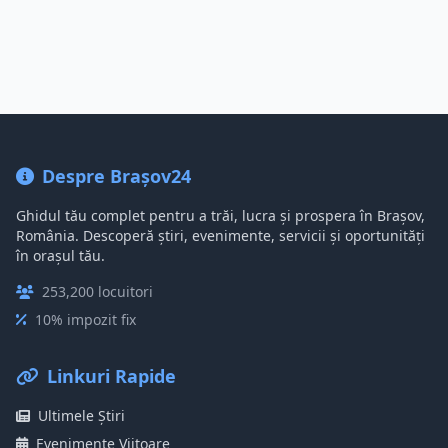
Despre Brașov24
Ghidul tău complet pentru a trăi, lucra și prospera în Brașov,
România. Descoperă știri, evenimente, servicii și oportunități
în orașul tău.
253,200 locuitori
10% impozit fix
Linkuri Rapide
Ultimele Știri
Evenimente Viitoare