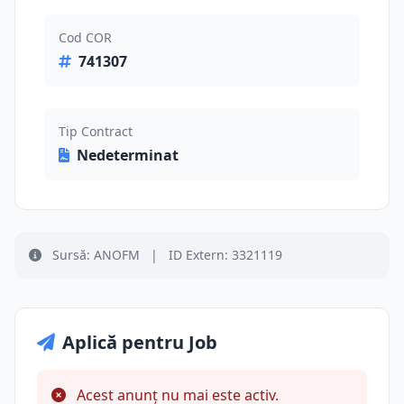
Cod COR
741307
Tip Contract
Nedeterminat
Sursă: ANOFM
|
ID Extern: 3321119
Aplică pentru Job
Acest anunț nu mai este activ.