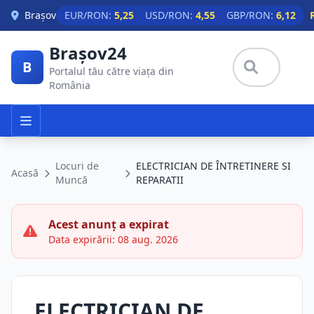
Skip to main content
Brașov
EUR/RON:
5,25
USD/RON:
4,55
GBP/RON:
6,12
Brașov24
B
Portalul tău către viața din
România
Locuri de
ELECTRICIAN DE ÎNTRETINERE SI
Acasă
Muncă
REPARATII
Acest anunț a expirat
Data expirării: 08 aug. 2026
ELECTRICIAN DE