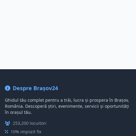
Despre Brașov24
Ghidul tău complet pentru a trăi, lucra și prospera în Brașov,
România. Descoperă știri, evenimente, servicii și oportunități
în orașul tău.
253,200 locuitori
10% impozit fix