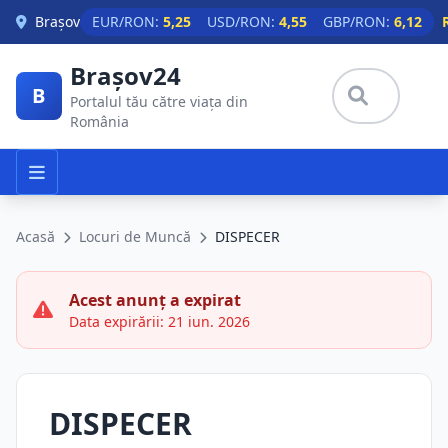
Skip to main content
Brașov
EUR/RON:
5,25
USD/RON:
4,55
GBP/RON:
6,12
Brașov24
B
Portalul tău către viața din
România
Acasă
Locuri de Muncă
DISPECER
Acest anunț a expirat
Data expirării: 21 iun. 2026
DISPECER