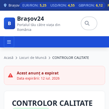
Skip to main content
Brașov
EUR/RON:
5,25
USD/RON:
4,55
GBP/RON:
6,12
Brașov24
B
Portalul tău către viața din
România
Acasă
Locuri de Muncă
CONTROLOR CALITATE
Acest anunț a expirat
Data expirării: 12 iul. 2026
CONTROLOR CALITATE