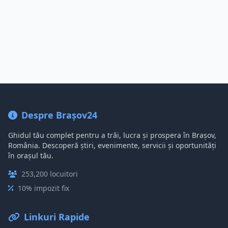
Despre Brașov24
Ghidul tău complet pentru a trăi, lucra și prospera în Brașov,
România. Descoperă știri, evenimente, servicii și oportunități
în orașul tău.
253,200 locuitori
10% impozit fix
Linkuri Rapide