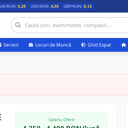
UR/RON:
5,25
USD/RON:
4,55
GBP/RON:
6,12
Servicii
Locuri de Muncă
Ghid Expat
E
Salariu Oferit