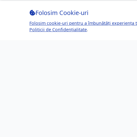
Folosim Cookie-uri
Folosim cookie-uri pentru a îmbunătăți experiența t
Politicii de Confidențialitate
.
Despre Brașov24
Lin
Ghidul tău complet pentru a trăi, lucra
Ultime
și prospera în Brașov, România.
Eveni