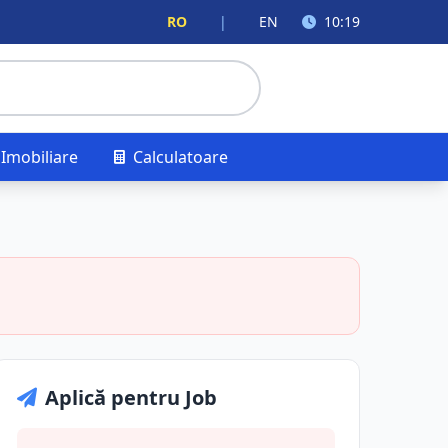
RO
|
EN
10:19
Imobiliare
Calculatoare
Aplică pentru Job