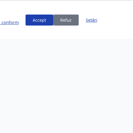
Accept
Refuz
Setări
or conform
ți
Despre Brașov
253,200 locuitori
Comunitate în creștere