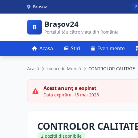
Skip to main content
Brașov
E
Brașov24
B
Portalul tău către viața din România
Acasă
Știri
Evenimente
Acasă
Locuri de Muncă
CONTROLOR CALITATE
Acest anunț a expirat
Data expirării: 15 mai 2026
CONTROLOR CALITAT
2 poziții disponibile