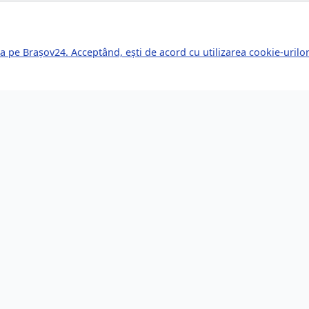
a pe Brașov24. Acceptând, ești de acord cu utilizarea cookie-uril
kuri Rapide
Servicii pentru Expa
le Știri
Servicii Juridice
mente Viitoare
Imobiliare