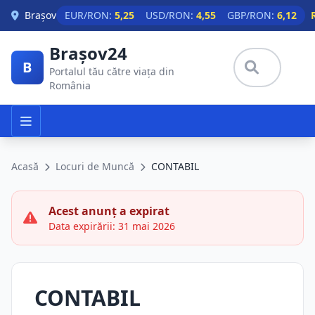
Skip to main content
Brașov
EUR/RON:
5,25
USD/RON:
4,55
GBP/RON:
6,12
Brașov24
B
Portalul tău către viața din
România
Acasă
Locuri de Muncă
CONTABIL
Acest anunț a expirat
Data expirării: 31 mai 2026
CONTABIL