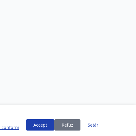
Accept
Refuz
Setări
or conform