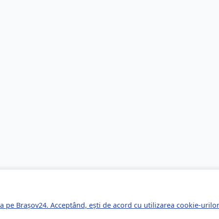
a pe Brașov24. Acceptând, ești de acord cu utilizarea cookie-uril