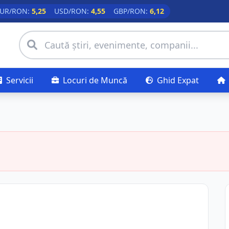
UR/RON:
5,25
USD/RON:
4,55
GBP/RON:
6,12
Servicii
Locuri de Muncă
Ghid Expat