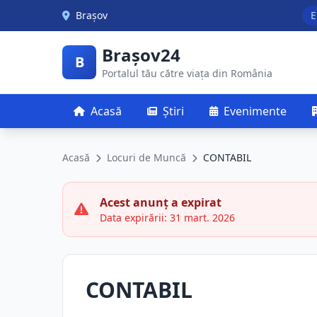
Skip to main content
Brașov
E
Brașov24
B
Portalul tău către viața din România
Acasă
Știri
Evenimente
Acasă
Locuri de Muncă
CONTABIL
Acest anunț a expirat
Data expirării: 31 mart. 2026
CONTABIL