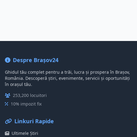
Despre Brașov24
Ghidul tău complet pentru a trăi, lucra și prospera în Brașov,
România. Descoperă știri, evenimente, servicii și oportunități
în orașul tău.
253,200 locuitori
10% impozit fix
Linkuri Rapide
Ultimele Știri