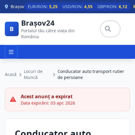
Skip to main content
Brașov
EUR/RON:
5,25
USD/RON:
4,55
GBP/RON:
6,12
Brașov24
B
Portalul tău către viața din
România
Locuri de
Conducator auto transport rutier
Acasă
Muncă
de persoane
Acest anunț a expirat
Data expirării: 03 apr. 2026
Conducator auto