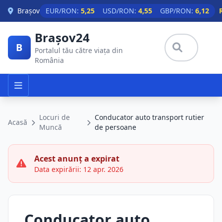
Skip to main content
Brașov
EUR/RON:
5,25
USD/RON:
4,55
GBP/RON:
6,12
Brașov24
B
Portalul tău către viața din
România
Locuri de
Conducator auto transport rutier
Acasă
Muncă
de persoane
Acest anunț a expirat
Data expirării: 12 apr. 2026
Conducator auto