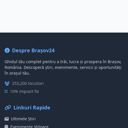
Despre Brașov24
Ghidul tău complet pentru a trăi, lucra și prospera în Brașov,
România. Descoperă știri, evenimente, servicii și oportunități
în orașul tău.
253,200 locuitori
10% impozit fix
Linkuri Rapide
Ultimele Știri
Evenimente Viitoare