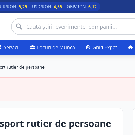
UR/RON:
5,25
USD/RON:
4,55
GBP/RON:
6,12
Servicii
Locuri de Muncă
Ghid Expat
ort rutier de persoane
sport rutier de persoane