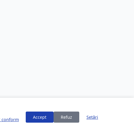
Accept
Refuz
Setări
or conform