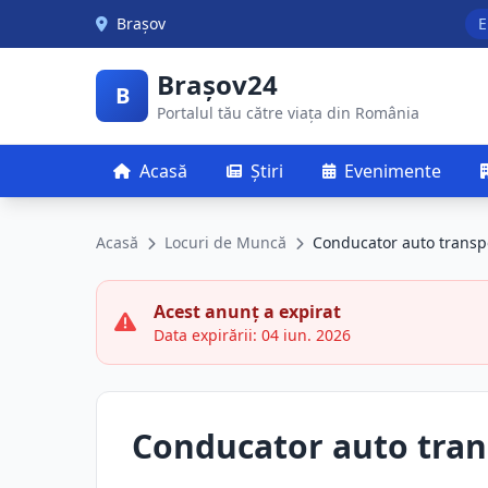
Skip to main content
Brașov
E
Brașov24
B
Portalul tău către viața din România
Acasă
Știri
Evenimente
Acasă
Locuri de Muncă
Conducator auto transp
Acest anunț a expirat
Data expirării: 04 iun. 2026
Conducator auto tran