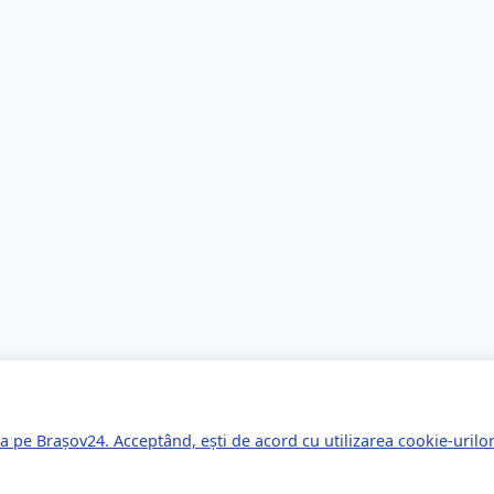
a pe Brașov24. Acceptând, ești de acord cu utilizarea cookie-uril