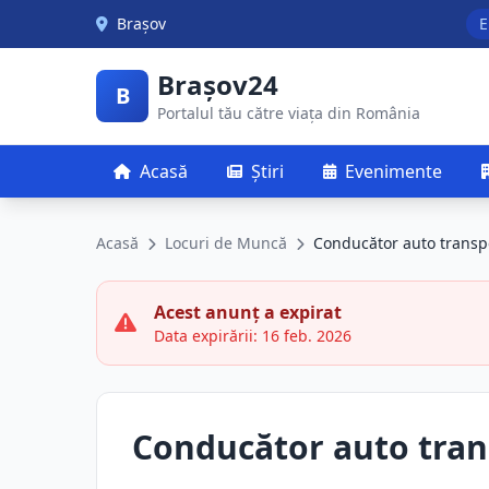
Skip to main content
Brașov
E
Brașov24
B
Portalul tău către viața din România
Acasă
Știri
Evenimente
Acasă
Locuri de Muncă
Conducător auto transpo
Acest anunț a expirat
Data expirării: 16 feb. 2026
Conducător auto tran