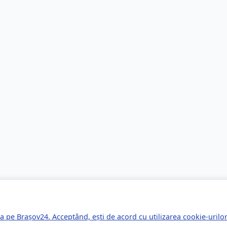
a pe Brașov24. Acceptând, ești de acord cu utilizarea cookie-uril