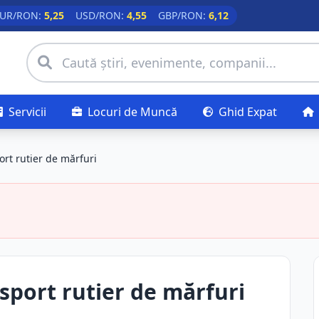
UR/RON:
5,25
USD/RON:
4,55
GBP/RON:
6,12
Servicii
Locuri de Muncă
Ghid Expat
rt rutier de mărfuri
sport rutier de mărfuri