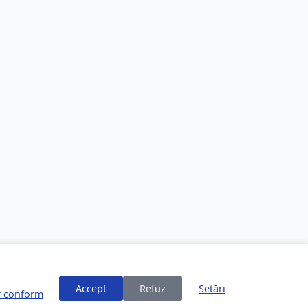
Accept
Refuz
Setări
or conform