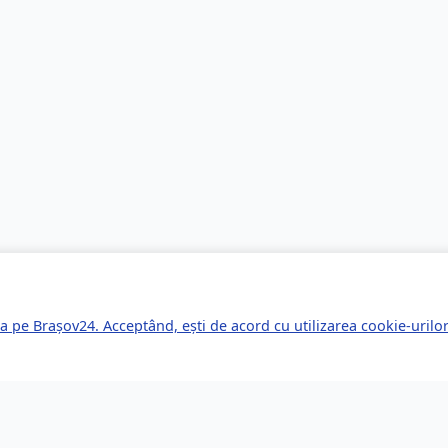
a pe Brașov24. Acceptând, ești de acord cu utilizarea cookie-uril