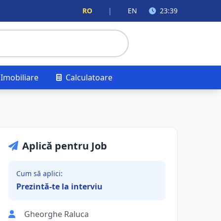
RO
|
EN
23:39
Imobiliare
Calculatoare
Aplică pentru Job
Cum să aplici:
Prezintă-te la interviu
Gheorghe Raluca