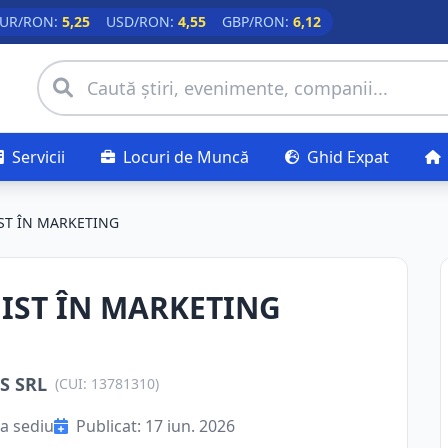
UR/RON:
5,25
USD/RON:
4,55
GBP/RON:
6,12
Servicii
Locuri de Muncă
Ghid Expat
ST ÎN MARKETING
IST ÎN MARKETING
S SRL
(CUI: 13781310)
a sediu
Publicat: 17 iun. 2026