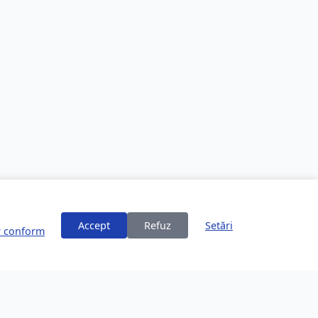
Accept
Refuz
Setări
or conform