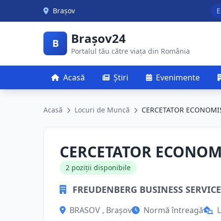
Skip to main content
Brașov
E
Brașov24
B
Portalul tău către viața din România
Acasă
Știri
Evenimente
Acasă
Locuri de Muncă
CERCETATOR ECONOMI
CERCETATOR ECONOM
2 poziții disponibile
FREUDENBERG BUSINESS SERVICE
BRASOV , Brașov
Normă întreagă
L