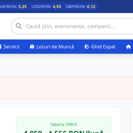
UR/RON:
5,25
USD/RON:
4,55
GBP/RON:
6,12
Servicii
Locuri de Muncă
Ghid Expat
Salariu Oferit