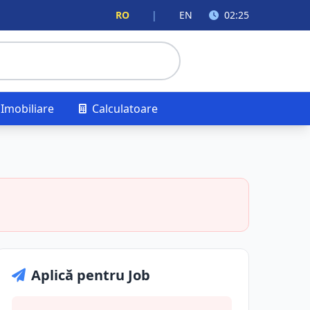
RO
|
EN
02:25
Imobiliare
Calculatoare
Aplică pentru Job