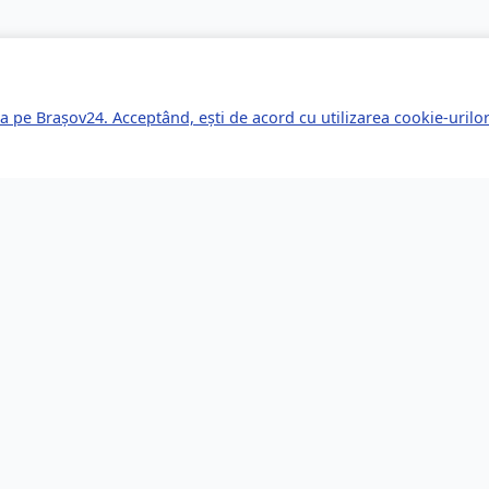
a pe Brașov24. Acceptând, ești de acord cu utilizarea cookie-uril
kuri Rapide
Servicii pentru Expa
le Știri
Servicii Juridice