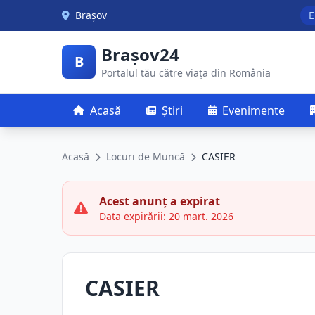
Skip to main content
Brașov
E
Brașov24
B
Portalul tău către viața din România
Acasă
Știri
Evenimente
Acasă
Locuri de Muncă
CASIER
Acest anunț a expirat
Data expirării: 20 mart. 2026
CASIER