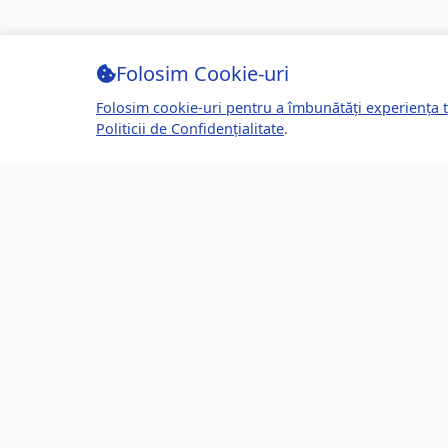
Folosim Cookie-uri
Folosim cookie-uri pentru a îmbunătăți experiența t
Politicii de Confidențialitate
.
Despre Brașov24
Lin
Ghidul tău complet pentru a trăi, lucra
Ultime