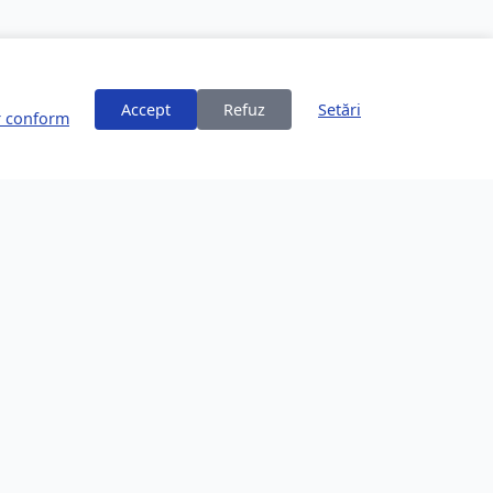
Accept
Refuz
Setări
or conform
ți
Despre Brașov
253,200 locuitori