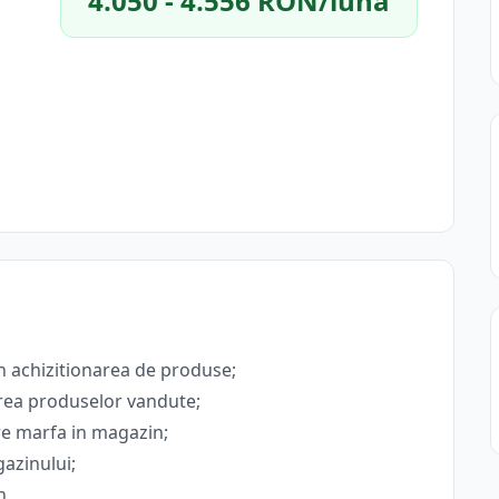
4.050 - 4.556 RON/lună
 in achizitionarea de produse;
oarea produsеlor vаndutе;
jare marfa in magazin;
gazinului;
n.