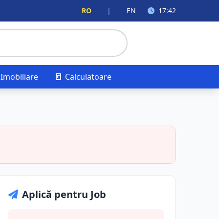
RO
|
EN
17:42
Imobiliare
Calculatoare
Aplică pentru Job