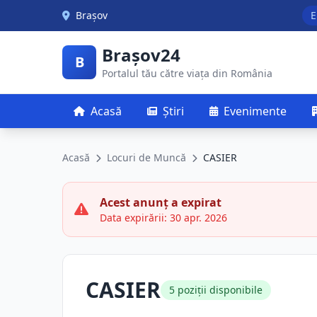
Skip to main content
Brașov
E
Brașov24
B
Portalul tău către viața din România
Acasă
Știri
Evenimente
Acasă
Locuri de Muncă
CASIER
Acest anunț a expirat
Data expirării: 30 apr. 2026
CASIER
5 poziții disponibile