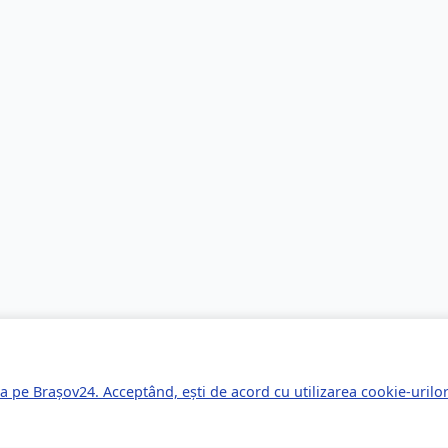
a pe Brașov24. Acceptând, ești de acord cu utilizarea cookie-uril