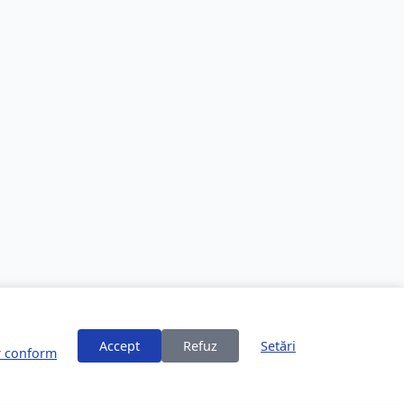
Accept
Refuz
Setări
or conform