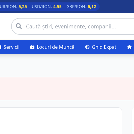
UR/RON:
5,25
USD/RON:
4,55
GBP/RON:
6,12
Servicii
Locuri de Muncă
Ghid Expat