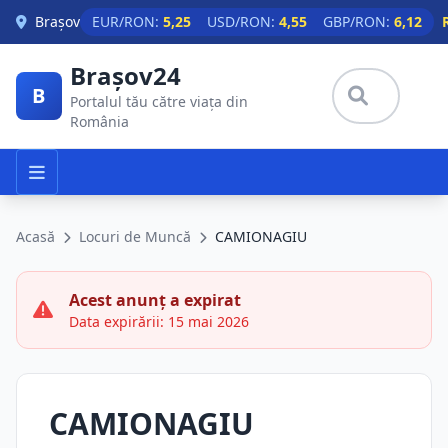
Skip to main content
Brașov
EUR/RON:
5,25
USD/RON:
4,55
GBP/RON:
6,12
Brașov24
B
Portalul tău către viața din
România
Acasă
Locuri de Muncă
CAMIONAGIU
Acest anunț a expirat
Data expirării: 15 mai 2026
CAMIONAGIU