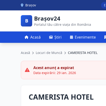
Skip to main content
Brașov
E
Brașov24
B
Portalul tău către viața din România
Acasă
Știri
Evenimente
Acasă
Locuri de Muncă
CAMERISTA HOTEL
Acest anunț a expirat
Data expirării: 29 ian. 2026
CAMERISTA HOTEL