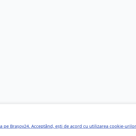
a pe Brașov24. Acceptând, ești de acord cu utilizarea cookie-uril