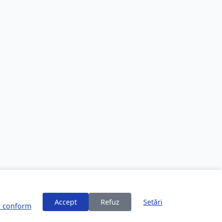
Accept
Refuz
Setări
or conform