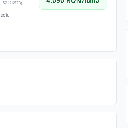
4.050 RON/lună
I: 52426573)
sediu