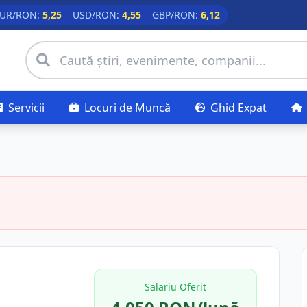
UR/RON:
5,25
USD/RON:
4,55
GBP/RON:
6,12
Servicii
Locuri de Muncă
Ghid Expat
Salariu Oferit