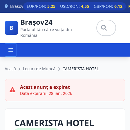
Skip to main content
Brașov
EUR/RON:
5,25
USD/RON:
4,55
GBP/RON:
6,12
Brașov24
B
Portalul tău către viața din
România
Acasă
Locuri de Muncă
CAMERISTA HOTEL
Acest anunț a expirat
Data expirării: 28 ian. 2026
CAMERISTA HOTEL