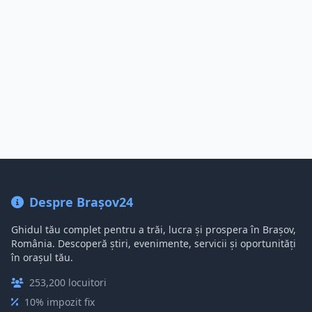
Despre Brașov24
Ghidul tău complet pentru a trăi, lucra și prospera în Brașov,
România. Descoperă știri, evenimente, servicii și oportunități
în orașul tău.
253,200 locuitori
10% impozit fix