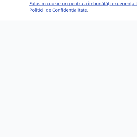
Folosim cookie-uri pentru a îmbunătăți experiența t
Politicii de Confidențialitate
.
Despre Brașov24
Lin
Ghidul tău complet pentru a trăi, lucra
Ultime
și prospera în Brașov, România.
Eveni
Descoperă știri, evenimente, servicii și
Direct
oportunități în orașul tău.
Locur
253,200 locuitori