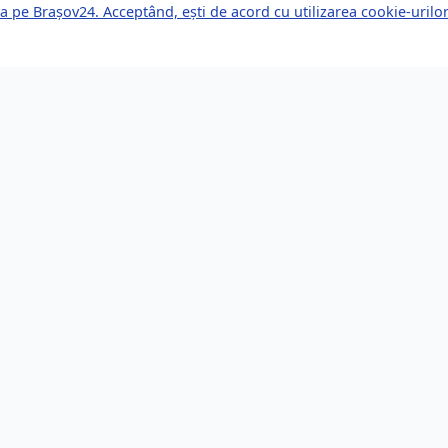
a pe Brașov24. Acceptând, ești de acord cu utilizarea cookie-uril
kuri Rapide
Servicii pentru Expa
le Știri
Servicii Juridice
mente Viitoare
Imobiliare
or de Afaceri
Bănci și Finanțe
i de Muncă
Sănătate