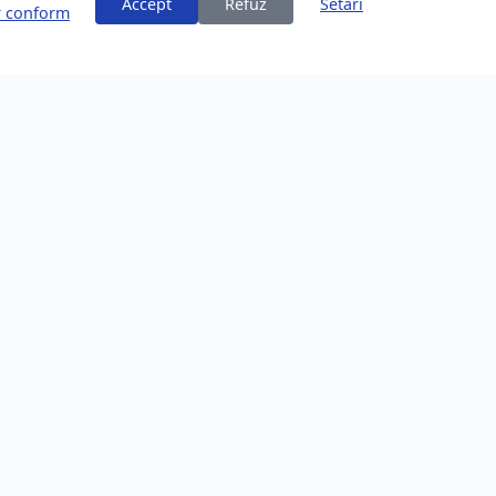
Accept
Refuz
Setări
or conform
ți
Despre Brașov
253,200 locuitori
Comunitate în creștere
Locație Frumoasă
Înconjurat de Carpați
Oportunități de Afaceri