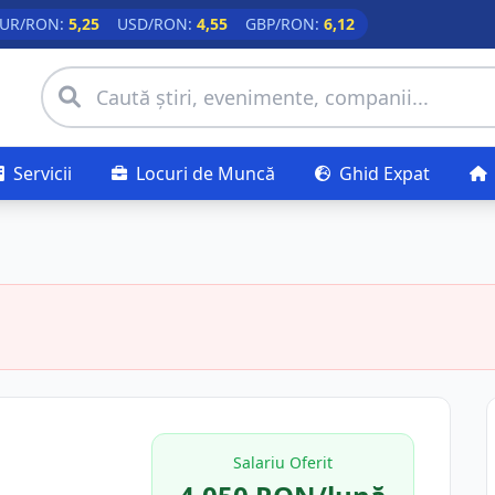
UR/RON:
5,25
USD/RON:
4,55
GBP/RON:
6,12
Servicii
Locuri de Muncă
Ghid Expat
Salariu Oferit