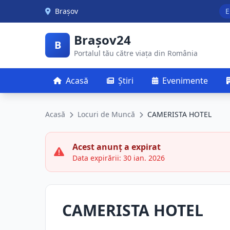
Skip to main content
Brașov
E
Brașov24
B
Portalul tău către viața din România
Acasă
Știri
Evenimente
Acasă
Locuri de Muncă
CAMERISTA HOTEL
Acest anunț a expirat
Data expirării: 30 ian. 2026
CAMERISTA HOTEL