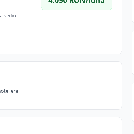
4.050 RON/lună
a sediu
hoteliere.