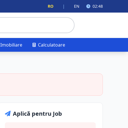
RO
|
EN
02:48
Imobiliare
Calculatoare
Aplică pentru Job