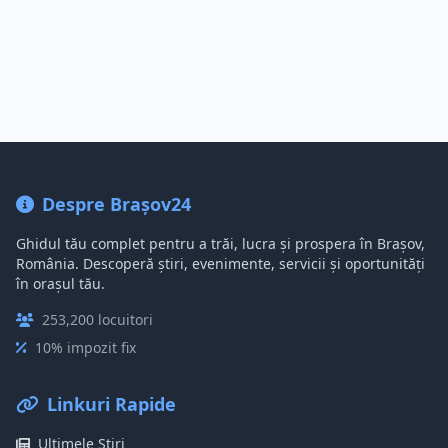
Despre Brașov24
Ghidul tău complet pentru a trăi, lucra și prospera în Brașov,
România. Descoperă știri, evenimente, servicii și oportunități
în orașul tău.
253,200 locuitori
10% impozit fix
Linkuri Rapide
Ultimele Știri