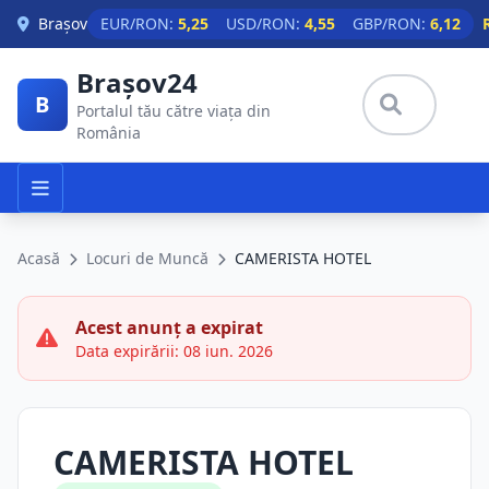
Skip to main content
Brașov
EUR/RON:
5,25
USD/RON:
4,55
GBP/RON:
6,12
Brașov24
B
Portalul tău către viața din
România
Acasă
Locuri de Muncă
CAMERISTA HOTEL
Acest anunț a expirat
Data expirării: 08 iun. 2026
CAMERISTA HOTEL