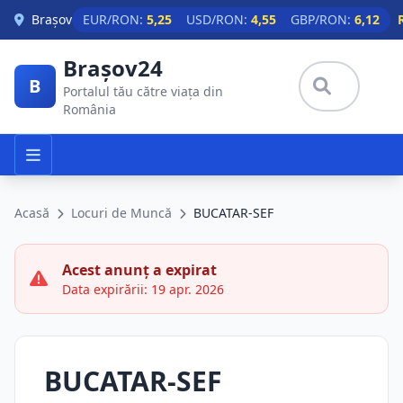
Skip to main content
Brașov
EUR/RON:
5,25
USD/RON:
4,55
GBP/RON:
6,12
Brașov24
B
Portalul tău către viața din
România
Acasă
Locuri de Muncă
BUCATAR-SEF
Acest anunț a expirat
Data expirării: 19 apr. 2026
BUCATAR-SEF