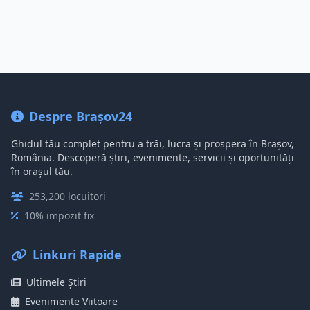
Despre Brașov24
Ghidul tău complet pentru a trăi, lucra și prospera în Brașov,
România. Descoperă știri, evenimente, servicii și oportunități
în orașul tău.
253,200 locuitori
10% impozit fix
Linkuri Rapide
Ultimele Știri
Evenimente Viitoare