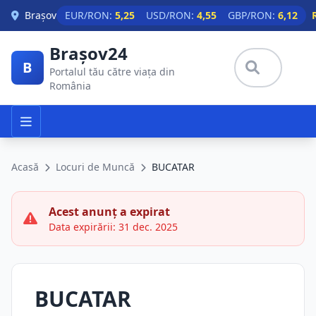
Skip to main content
Brașov
EUR/RON:
5,25
USD/RON:
4,55
GBP/RON:
6,12
Brașov24
B
Portalul tău către viața din
România
Acasă
Locuri de Muncă
BUCATAR
Acest anunț a expirat
Data expirării: 31 dec. 2025
BUCATAR