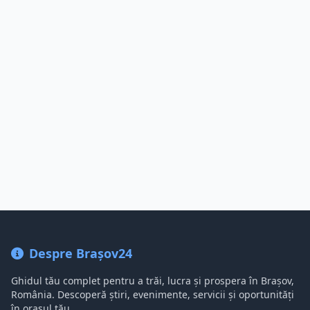
Despre Brașov24
Ghidul tău complet pentru a trăi, lucra și prospera în Brașov,
România. Descoperă știri, evenimente, servicii și oportunități
în orașul tău.