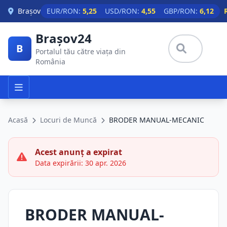
Skip to main content
Brașov
EUR/RON:
5,25
USD/RON:
4,55
GBP/RON:
6,12
Brașov24
B
Portalul tău către viața din
România
Acasă
Locuri de Muncă
BRODER MANUAL-MECANIC
Acest anunț a expirat
Data expirării: 30 apr. 2026
BRODER MANUAL-