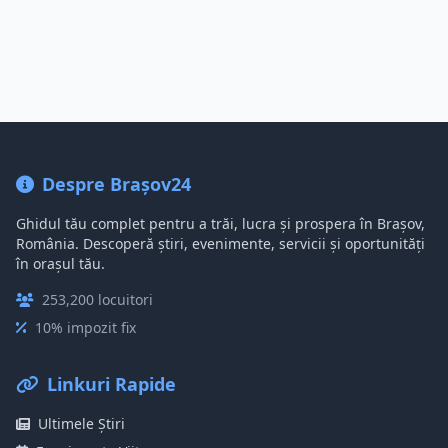
Despre Brașov24
Ghidul tău complet pentru a trăi, lucra și prospera în Brașov,
România. Descoperă știri, evenimente, servicii și oportunități
în orașul tău.
253,200 locuitori
10% impozit fix
Linkuri Rapide
Ultimele Știri