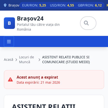
Skip to main content
Brașov
EUR/RON:
5,25
USD/RON:
4,55
GBP/RON:
6,12
Brașov24
B
Portalul tău către viața din
România
Locuri de
ASISTENT RELATII PUBLICE SI
Acasă
Muncă
COMUNICARE (STUDII MEDII)
Acest anunț a expirat
Data expirării: 21 mai 2026
ASISTENT RELATII