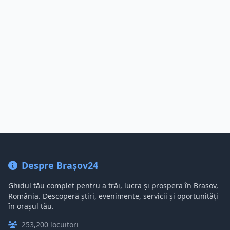
Despre Brașov24
Ghidul tău complet pentru a trăi, lucra și prospera în Brașov,
România. Descoperă știri, evenimente, servicii și oportunități
în orașul tău.
253,200 locuitori