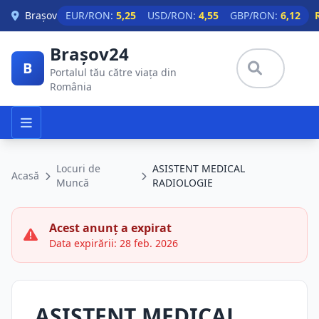
Skip to main content
Brașov
EUR/RON:
5,25
USD/RON:
4,55
GBP/RON:
6,12
Brașov24
B
Portalul tău către viața din
România
Locuri de
ASISTENT MEDICAL
Acasă
Muncă
RADIOLOGIE
Acest anunț a expirat
Data expirării: 28 feb. 2026
ASISTENT MEDICAL