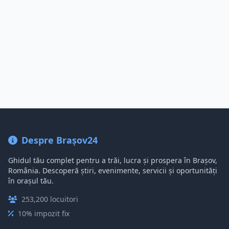
Despre Brașov24
Ghidul tău complet pentru a trăi, lucra și prospera în Brașov,
România. Descoperă știri, evenimente, servicii și oportunități
în orașul tău.
253,200 locuitori
10% impozit fix