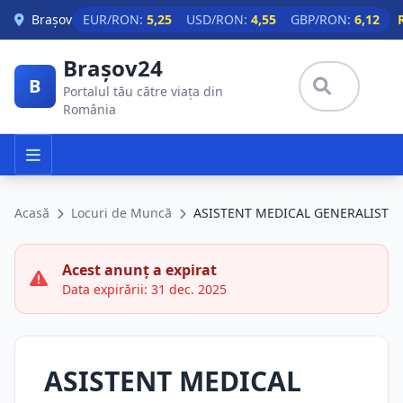
Skip to main content
Brașov
EUR/RON:
5,25
USD/RON:
4,55
GBP/RON:
6,12
Brașov24
B
Portalul tău către viața din
România
Acasă
Locuri de Muncă
ASISTENT MEDICAL GENERALIST
Acest anunț a expirat
Data expirării: 31 dec. 2025
ASISTENT MEDICAL