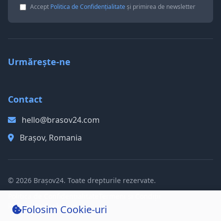
Accept
Politica de Confidențialitate
și primirea de newsletter
Urmărește-ne
Contact
hello@brasov24.com
Brașov, Romania
© 2026 Brașov24. Toate drepturile rezervate.
Politica de Confidențialitate
Termeni și Condiții
Politica de Cookie-uri
Folosim Cookie-uri