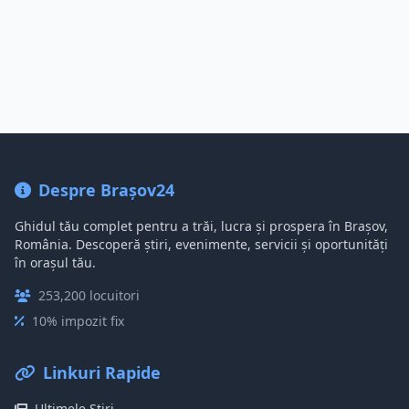
Despre Brașov24
Ghidul tău complet pentru a trăi, lucra și prospera în Brașov,
România. Descoperă știri, evenimente, servicii și oportunități
în orașul tău.
253,200 locuitori
10% impozit fix
Linkuri Rapide
Ultimele Știri