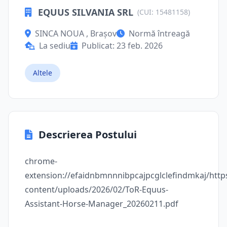
EQUUS SILVANIA SRL
(CUI: 15481158)
SINCA NOUA , Brașov
Normă întreagă
La sediu
Publicat: 23 feb. 2026
Altele
Descrierea Postului
chrome-
extension://efaidnbmnnnibpcajpcglclefindmkaj/http
content/uploads/2026/02/ToR-Equus-
Assistant-Horse-Manager_20260211.pdf