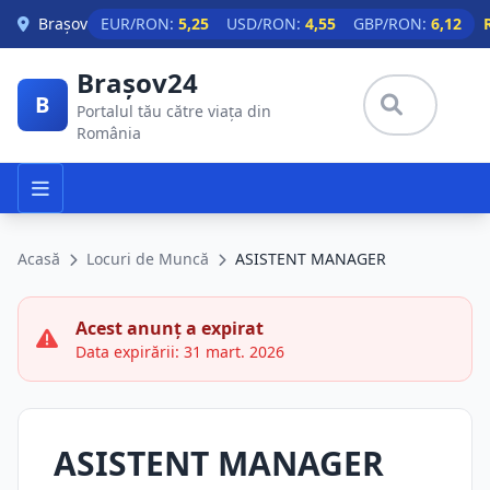
Skip to main content
Brașov
EUR/RON:
5,25
USD/RON:
4,55
GBP/RON:
6,12
Brașov24
B
Portalul tău către viața din
România
Acasă
Locuri de Muncă
ASISTENT MANAGER
Acest anunț a expirat
Data expirării: 31 mart. 2026
ASISTENT MANAGER