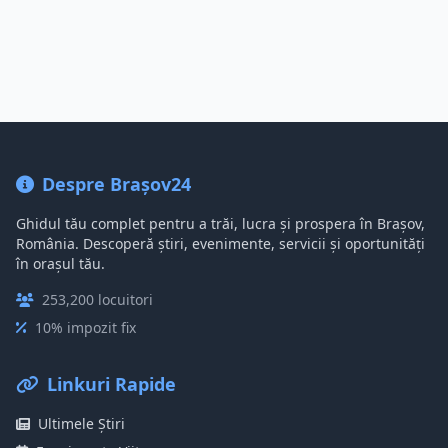
Despre Brașov24
Ghidul tău complet pentru a trăi, lucra și prospera în Brașov,
România. Descoperă știri, evenimente, servicii și oportunități
în orașul tău.
253,200 locuitori
10% impozit fix
Linkuri Rapide
Ultimele Știri