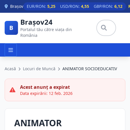
Skip to main content
Brașov
EUR/RON:
5,25
USD/RON:
4,55
GBP/RON:
6,12
Brașov24
B
Portalul tău către viața din
România
Acasă
Locuri de Muncă
ANIMATOR SOCIOEDUCATIV
Acest anunț a expirat
Data expirării: 12 feb. 2026
ANIMATOR