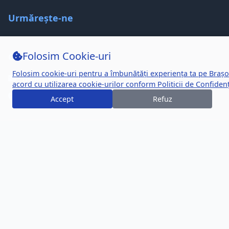
Urmărește-ne
Folosim Cookie-uri
Contact
Folosim cookie-uri pentru a îmbunătăți experiența ta pe Brașo
hello@brasov24.com
acord cu utilizarea cookie-urilor conform
Politicii de Confidenț
Brașov, Romania
Accept
Refuz
© 2026 Brașov24. Toate drepturile rezervate.
Politica de Confidențialitate
Termeni și Condiții
Politica de Cookie-uri
Făcut cu
pentru comunitatea din Brașov
Disponibil în română și engleză