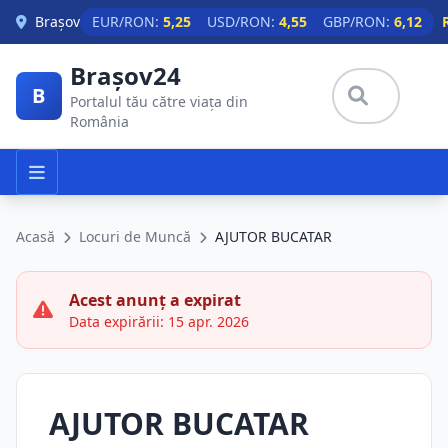
Skip to main content
Brașov
EUR/RON:
5,25
USD/RON:
4,55
GBP/RON:
6,12
Brașov24
B
Portalul tău către viața din
România
Acasă
Locuri de Muncă
AJUTOR BUCATAR
Acest anunț a expirat
Data expirării: 15 apr. 2026
AJUTOR BUCATAR