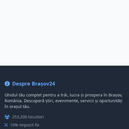
Despre Brașov24
Ghidul tău complet pentru a trăi, lucra și prospera în Brașov,
România. Descoperă știri, evenimente, servicii și oportunități
în orașul tău.
253,200 locuitori
10% impozit fix