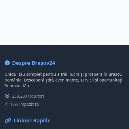
Despre Brașov24
Ghidul tău complet pentru a trăi, lucra și prospera în Brașov,
România. Descoperă știri, evenimente, servicii și oportunități
în orașul tău.
253,200 locuitori
10% impozit fix
Linkuri Rapide