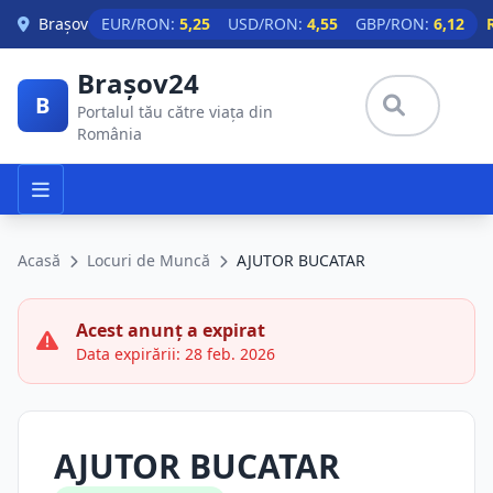
Skip to main content
Brașov
EUR/RON:
5,25
USD/RON:
4,55
GBP/RON:
6,12
Brașov24
B
Portalul tău către viața din
România
Acasă
Locuri de Muncă
AJUTOR BUCATAR
Acest anunț a expirat
Data expirării: 28 feb. 2026
AJUTOR BUCATAR