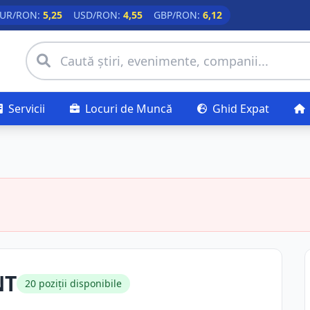
UR/RON:
5,25
USD/RON:
4,55
GBP/RON:
6,12
Servicii
Locuri de Muncă
Ghid Expat
NT
20 poziții disponibile