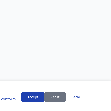
Accept
Refuz
Setări
or conform