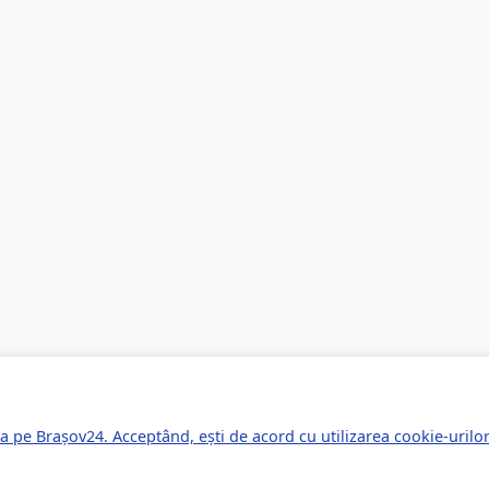
a pe Brașov24. Acceptând, ești de acord cu utilizarea cookie-uril