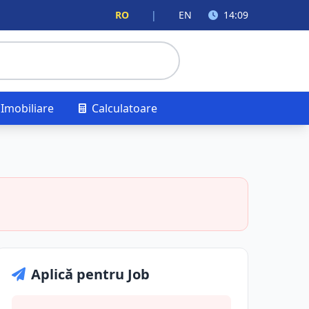
RO
|
EN
14:09
Imobiliare
Calculatoare
Aplică pentru Job