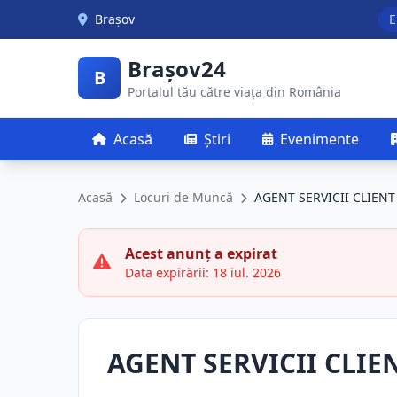
Skip to main content
Brașov
E
Brașov24
B
Portalul tău către viața din România
Acasă
Știri
Evenimente
Acasă
Locuri de Muncă
AGENT SERVICII CLIENT
Acest anunț a expirat
Data expirării: 18 iul. 2026
AGENT SERVICII CLIE