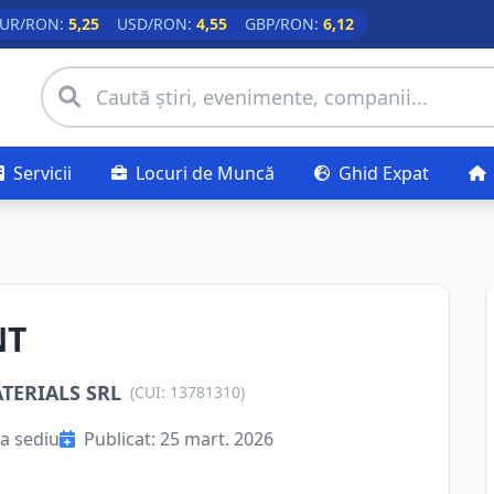
UR/RON:
5,25
USD/RON:
4,55
GBP/RON:
6,12
Servicii
Locuri de Muncă
Ghid Expat
NT
ERIALS SRL
(CUI: 13781310)
a sediu
Publicat: 25 mart. 2026