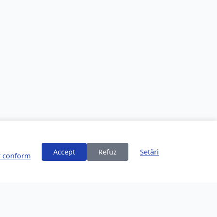
Accept
Refuz
Setări
or conform