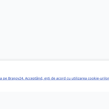
a pe Brașov24. Acceptând, ești de acord cu utilizarea cookie-uril