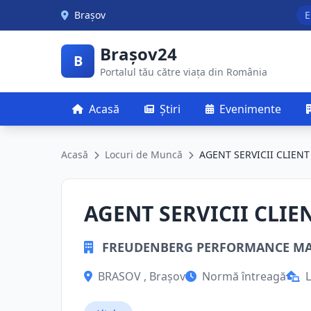
Skip to main content
Brașov
E
Brașov24
B
Portalul tău către viața din România
Acasă
Știri
Evenimente
Acasă
Locuri de Muncă
AGENT SERVICII CLIENT
AGENT SERVICII CLIE
FREUDENBERG PERFORMANCE MAT
BRASOV , Brașov
Normă întreagă
L