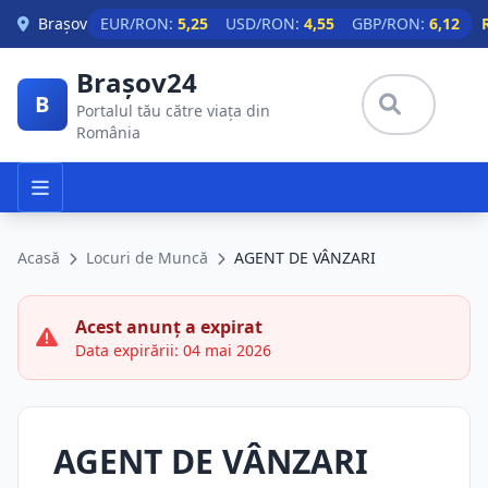
Skip to main content
Brașov
EUR/RON:
5,25
USD/RON:
4,55
GBP/RON:
6,12
Brașov24
B
Portalul tău către viața din
România
Acasă
Locuri de Muncă
AGENT DE VÂNZARI
Acest anunț a expirat
Data expirării: 04 mai 2026
AGENT DE VÂNZARI