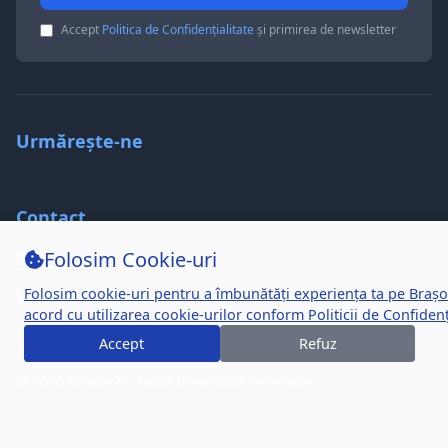
Accept
Politica de Confidențialitate
și primirea de newsletter
Urmărește-ne
Contact
Folosim Cookie-uri
hello@brasov24.com
Folosim cookie-uri pentru a îmbunătăți experiența ta pe Brașo
Brașov, Romania
acord cu utilizarea cookie-urilor conform
Politicii de Confidenț
Accept
Refuz
© 2026 Brașov24. Toate drepturile rezervate.
Politica de Confidențialitate
Termeni și Condiții
Politica de Cookie-uri