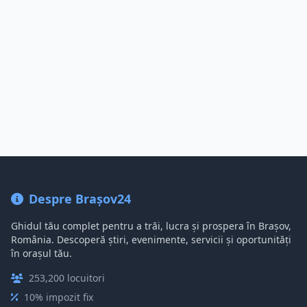
Despre Brașov24
Ghidul tău complet pentru a trăi, lucra și prospera în Brașov,
România. Descoperă știri, evenimente, servicii și oportunități
în orașul tău.
253,200 locuitori
10% impozit fix