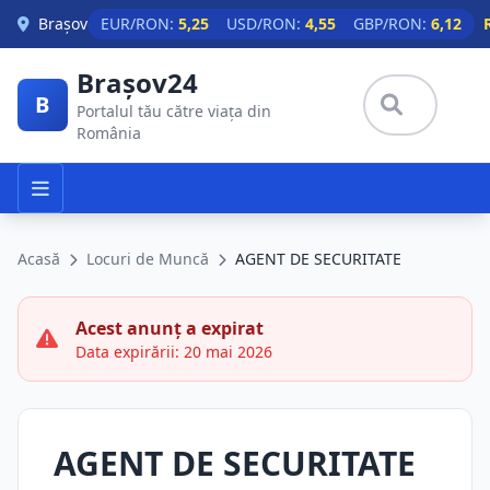
Skip to main content
Brașov
EUR/RON:
5,25
USD/RON:
4,55
GBP/RON:
6,12
Brașov24
B
Portalul tău către viața din
România
Acasă
Locuri de Muncă
AGENT DE SECURITATE
Acest anunț a expirat
Data expirării: 20 mai 2026
AGENT DE SECURITATE