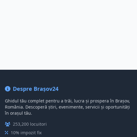
Despre Brașov24
Ghidul tău complet pentru a trăi, lucra și prospera în Brașov,
România. Descoperă știri, evenimente, servicii și oportunități
în orașul tău.
253,200 locuitori
10% impozit fix