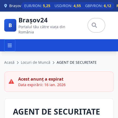
Skip to main content
Brașov
EUR/RON:
5,25
USD/RON:
4,55
GBP/RON:
6,12
Brașov24
B
Portalul tău către viața din
România
Acasă
Locuri de Muncă
AGENT DE SECURITATE
Acest anunț a expirat
Data expirării: 16 ian. 2026
AGENT DE SECURITATE