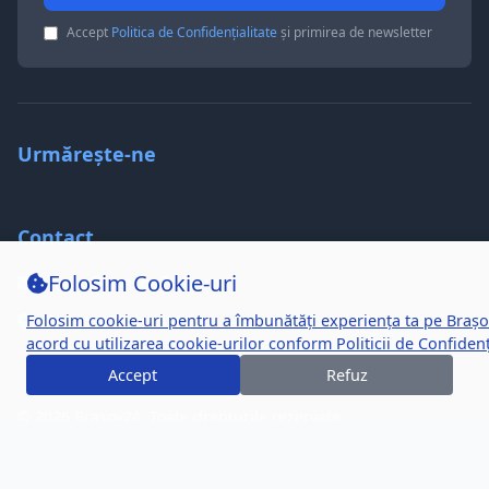
Accept
Politica de Confidențialitate
și primirea de newsletter
Urmărește-ne
Contact
Folosim Cookie-uri
hello@brasov24.com
Folosim cookie-uri pentru a îmbunătăți experiența ta pe Brașo
Brașov, Romania
acord cu utilizarea cookie-urilor conform
Politicii de Confidenț
Accept
Refuz
© 2026 Brașov24. Toate drepturile rezervate.
Politica de Confidențialitate
Termeni și Condiții
Politica de Cookie-uri