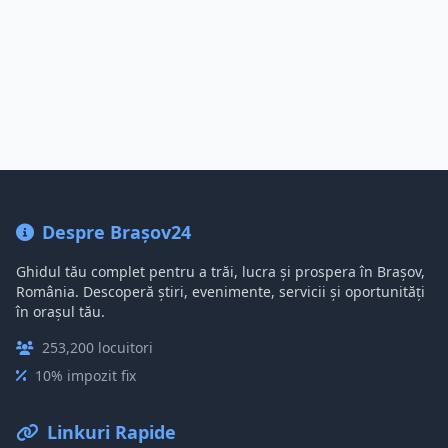
Despre Brașov24
Ghidul tău complet pentru a trăi, lucra și prospera în Brașov,
România. Descoperă știri, evenimente, servicii și oportunități
în orașul tău.
253,200 locuitori
10% impozit fix
Linkuri Rapide