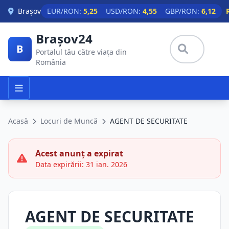
Skip to main content
Brașov
EUR/RON:
5,25
USD/RON:
4,55
GBP/RON:
6,12
Brașov24
B
Portalul tău către viața din
România
Acasă
Locuri de Muncă
AGENT DE SECURITATE
Acest anunț a expirat
Data expirării: 31 ian. 2026
AGENT DE SECURITATE