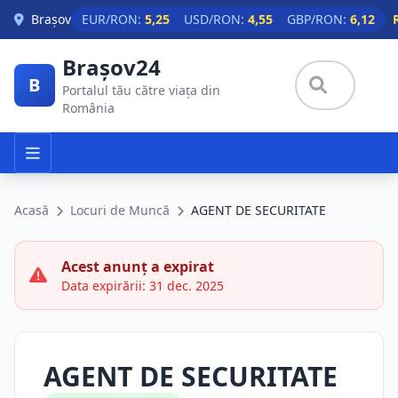
Skip to main content
Brașov
EUR/RON:
5,25
USD/RON:
4,55
GBP/RON:
6,12
Brașov24
B
Portalul tău către viața din
România
Acasă
Locuri de Muncă
AGENT DE SECURITATE
Acest anunț a expirat
Data expirării: 31 dec. 2025
AGENT DE SECURITATE