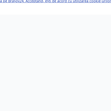
a pe Brașov24. Acceptând, ești de acord cu utilizarea cookie-uril
kuri Rapide
Servicii pentru Expa
le Știri
Servicii Juridice
mente Viitoare
Imobiliare
or de Afaceri
Bănci și Finanțe
i de Muncă
Sănătate