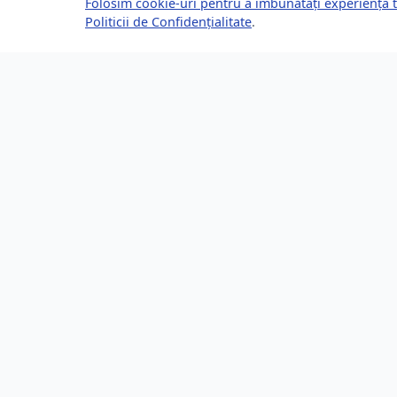
Folosim cookie-uri pentru a îmbunătăți experiența t
Politicii de Confidențialitate
.
Despre Brașov24
Lin
Ghidul tău complet pentru a trăi, lucra
Ultime
și prospera în Brașov, România.
Eveni
Descoperă știri, evenimente, servicii și
Direct
oportunități în orașul tău.
Locur
253,200 locuitori