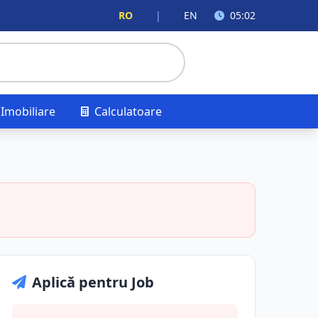
RO
|
EN
05:02
Imobiliare
Calculatoare
Aplică pentru Job