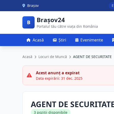
Skip to main content
Brașov
E
Brașov24
B
Portalul tău către viața din România
Acasă
Știri
Evenimente
Acasă
Locuri de Muncă
AGENT DE SECURITATE
Acest anunț a expirat
Data expirării: 31 dec. 2025
AGENT DE SECURITAT
3 poziții disponibile