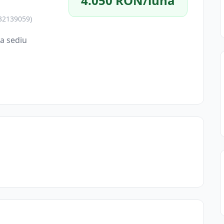
4.050 RON/lună
 32139059)
a sediu