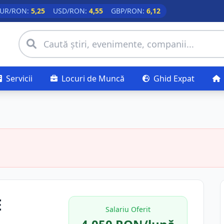
UR/RON:
5,25
USD/RON:
4,55
GBP/RON:
6,12
Servicii
Locuri de Muncă
Ghid Expat
E
Salariu Oferit