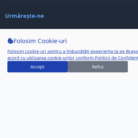
Urmărește-ne
Contact
Folosim Cookie-uri
Folosim cookie-uri pentru a îmbunătăți experiența ta pe Brașo
hello@brasov24.com
acord cu utilizarea cookie-urilor conform
Politicii de Confidenț
Brașov, Romania
Accept
Refuz
© 2026 Brașov24. Toate drepturile rezervate.
Politica de Confidențialitate
Termeni și Condiții
Politica de Cookie-uri
Făcut cu
pentru comunitatea din Brașov
Disponibil în română și engleză