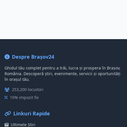
Despre Brașov24
Ghidul tău complet pentru a trăi, lucra și prospera în Brașov,
România. Descoperă știri, evenimente, servicii și oportunități
în orașul tău.
253,200 locuitori
10% impozit fix
Linkuri Rapide
Ultimele Știri