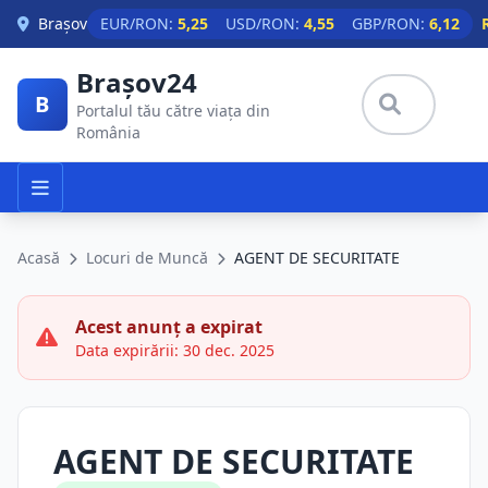
Skip to main content
Brașov
EUR/RON:
5,25
USD/RON:
4,55
GBP/RON:
6,12
Brașov24
B
Portalul tău către viața din
România
Acasă
Locuri de Muncă
AGENT DE SECURITATE
Acest anunț a expirat
Data expirării: 30 dec. 2025
AGENT DE SECURITATE