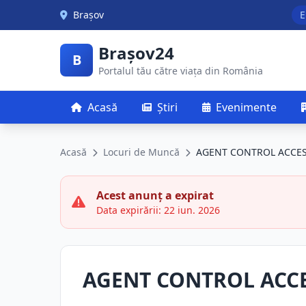
Skip to main content
Brașov
E
Brașov24
B
Portalul tău către viața din România
Acasă
Știri
Evenimente
Acasă
Locuri de Muncă
AGENT CONTROL ACCE
Acest anunț a expirat
Data expirării: 22 iun. 2026
AGENT CONTROL ACC