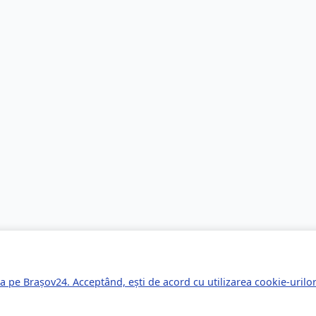
a pe Brașov24. Acceptând, ești de acord cu utilizarea cookie-uril