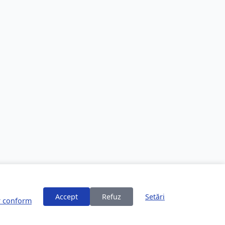
Accept
Refuz
Setări
or conform