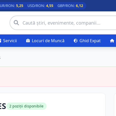
UR/RON:
5,25
USD/RON:
4,55
GBP/RON:
6,12
Servicii
Locuri de Muncă
Ghid Expat
S
ES
2 poziții disponibile