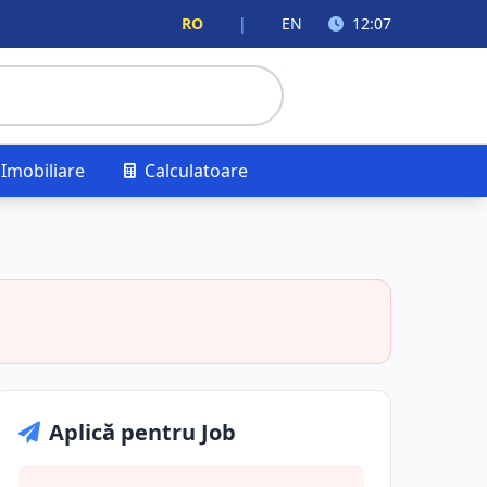
RO
|
EN
12:07
Imobiliare
Calculatoare
Aplică pentru Job