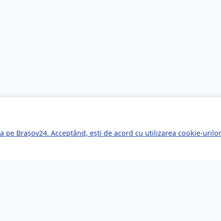
a pe Brașov24. Acceptând, ești de acord cu utilizarea cookie-uril