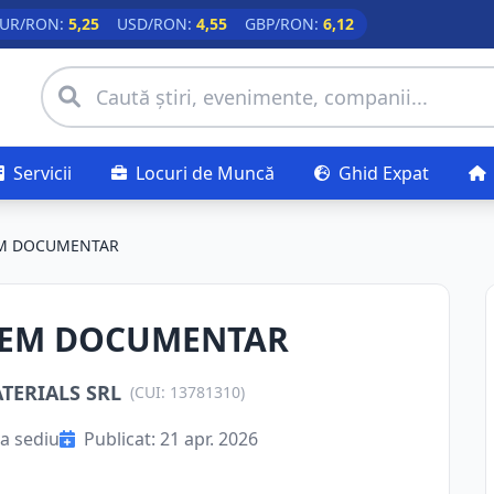
UR/RON:
5,25
USD/RON:
4,55
GBP/RON:
6,12
Servicii
Locuri de Muncă
Ghid Expat
EM DOCUMENTAR
TEM DOCUMENTAR
ERIALS SRL
(CUI: 13781310)
a sediu
Publicat: 21 apr. 2026