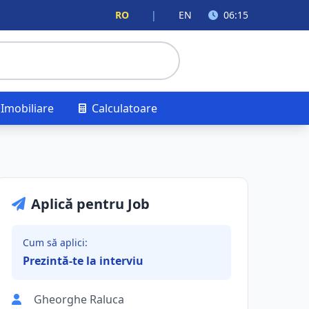
RO
|
EN
06:15
Imobiliare
Calculatoare
Aplică pentru Job
Cum să aplici:
Prezintă-te la interviu
Gheorghe Raluca