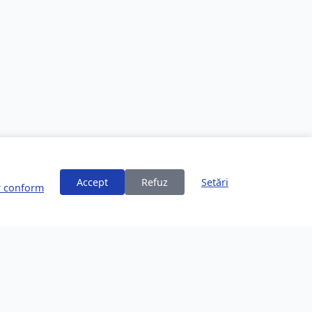
Accept
Refuz
Setări
or conform