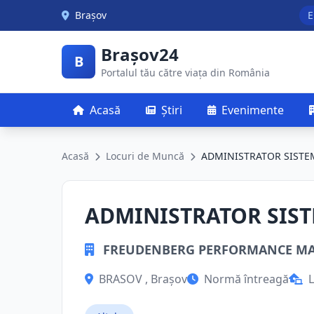
Skip to main content
Brașov
E
Brașov24
B
Portalul tău către viața din România
Acasă
Știri
Evenimente
Acasă
Locuri de Muncă
ADMINISTRATOR SIST
ADMINISTRATOR SIS
FREUDENBERG PERFORMANCE MAT
BRASOV , Brașov
Normă întreagă
L