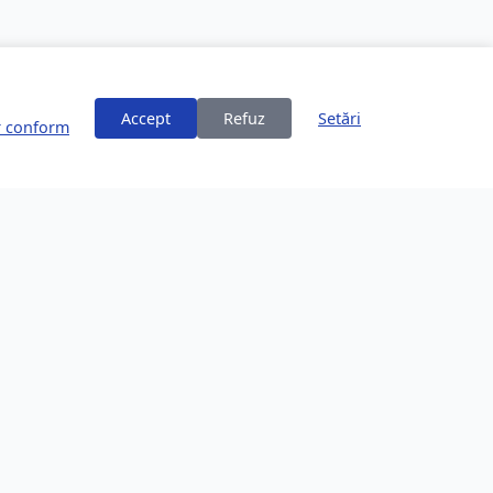
Accept
Refuz
Setări
or conform
ți
Despre Brașov