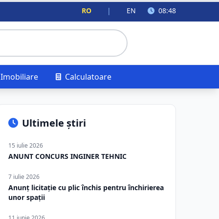
RO
|
EN
08:48
Imobiliare
Calculatoare
Ultimele știri
15 iulie 2026
ANUNT CONCURS INGINER TEHNIC
7 iulie 2026
Anunț licitație cu plic închis pentru închirierea
unor spații
11 iunie 2026