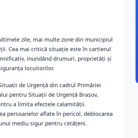
ultimele zile, mai multe zone din municipiul
i. Cea mai critică situație este în cartierul
mnificativ, inundând drumuri, proprietăți și
iguranța locuitorilor.
Situații de Urgență din cadrul Primăriei
ului pentru Situații de Urgență Brașov,
tru a limita efectele calamității.
ea persoanelor aflate în pericol, deblocarea
 unui mediu sigur pentru cetățeni.