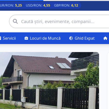
UR/RON:
5,25
USD/RON:
4,55
GBP/RON:
6,12
Servicii
Locuri de Muncă
Ghid Expat