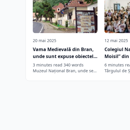
20 mai 2025
12 mai 2025
Vama Medievală din Bran,
Colegiul N
unde sunt expuse obiectele
Moisil” di
de patrimoniu care au fost
câștigător 
3 minutes read 340 words
6 minutes re
în Castelul Bran până la
Științe „B
Muzeul Naţional Bran, unde se
Târgulul de 
află toate obiectele de
Science este
retrocedarea acestuia, nu
Proiecte de
patrimoniu…
educațional 
poate intra în reabilitare,
prezentate
deoarece proiectul nu a
elevi din ț
trecut de filtrul Comisiei
Monumentelor Istorice