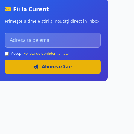
Fii la Curent
Primește ultimele știri și noutăți direct în inbox.
Accept
Politica de Confidențialitate
Abonează-te