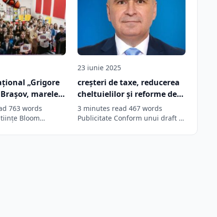
23 iunie 2025
ațional „Grigore
creșteri de taxe, reducerea
n Brașov, marele
cheltuielilor și reforme de
al Târgului de
proporții pentru 2025-2028
ad 763 words
3 minutes read 467 words
loom Science”.
Științe Bloom
Publicitate Conform unui draft al
 un proiect
Programului de guvernare 2025-
 cercetare
desfășurat…
2028, consultat…
 de peste 150 de
ară