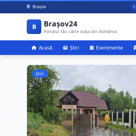
Skip to main content
Brașov
E
Brașov24
B
Portalul tău către viața din România
Acasă
Știri
Evenimente
Știri