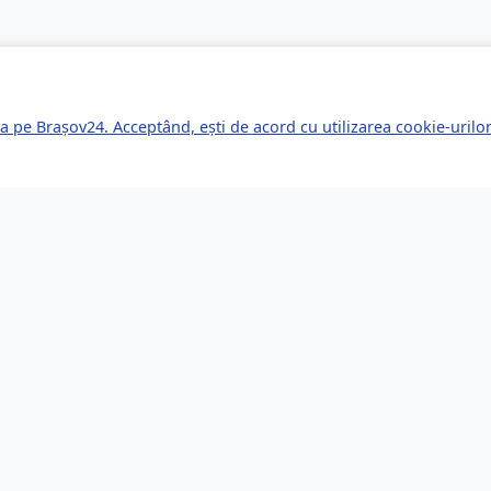
a pe Brașov24. Acceptând, ești de acord cu utilizarea cookie-uril
kuri Rapide
Servicii pentru Expa