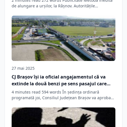
2 minutes read 272 words Publicitate Metodă inedită
de alungare a urșilor, la Râșnov. Autoritățile…
27 mai 2025
CJ Brașov își ia oficial angajamentul că va
extinde la două benzi pe sens pasajul care
traversează centura spre Sânpetru
4 minutes read 594 words În şedinţa ordinară
programată joi, Consiliul Judeţean Braşov va aproba…