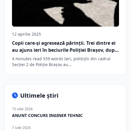
12 aprilie 2025
Copii care-și agresează părinții. Trei dintre ei
au ajuns ieri în beciurile Poliției Brașov, după
ce și-au terorizat mamele
4 minutes read 559 words Ieri, polițiștii din cadrul
Secției 2 de Poliție Brașov au…
Ultimele știri
15 iulie 2026
ANUNT CONCURS INGINER TEHNIC
7 iulie 2026