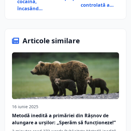
cocaină,
controlată a…
încasând…
Articole similare
16 iunie 2025
Metodă inedită a primăriei din Râşnov de
alungare a urșilor: „Sperăm să funcționeze!”