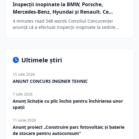
Inspecții inopinate la BMW, Porsche,
Mercedes-Benz, Hyundai și Renault. Ce
suspiciuni are Consiliul Concurenței
4 minutes read 548 words Consiliul Concurenţei
anunţă că a efectuat inspecţii inopinate la sediile…
Ultimele știri
15 iulie 2026
ANUNT CONCURS INGINER TEHNIC
7 iulie 2026
Anunț licitație cu plic închis pentru închirierea unor
spații
11 iunie 2026
Anunț proiect „Construire parc fotovoltaic și baterie
de stocare pentru autoconsum”