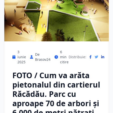
3
6
De
iunie
min
Distribuie:
Brasov24
2025
citire
FOTO / Cum va arăta
pietonalul din cartierul
Răcădău. Parc cu
aproape 70 de arbori și
6.000 de metri pătraţi