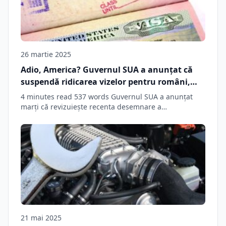
26 martie 2025
Adio, America? Guvernul SUA a anunțat că
suspendă ridicarea vizelor pentru români,
fără a indica pentru cât timp
4 minutes read 537 words Guvernul SUA a anunţat
marţi că revizuieşte recenta desemnare a…
21 mai 2025