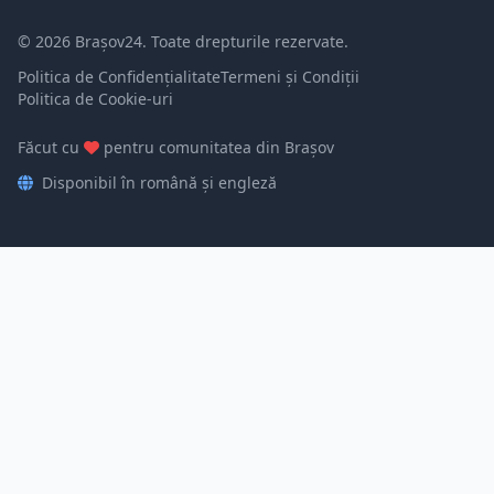
© 2026 Brașov24. Toate drepturile rezervate.
Politica de Confidențialitate
Termeni și Condiții
Politica de Cookie-uri
Făcut cu
pentru comunitatea din Brașov
Disponibil în română și engleză