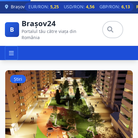
Skip to main content
Brașov
EUR/RON:
5,25
USD/RON:
4,56
GBP/RON:
6,13
Brașov24
B
Portalul tău către viața din
România
Știri