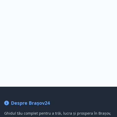
Despre Brașov24
Ghidul tău complet pentru a trăi, lucra și prospera în Brașov,