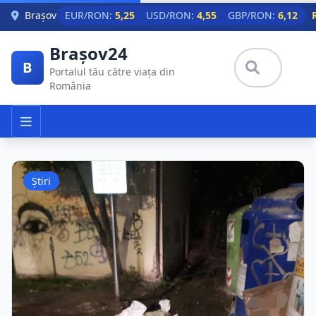
Skip to main content
Brașov
EUR/RON:
5,25
USD/RON:
4,55
GBP/RON:
6,12
Brașov24
B
Portalul tău către viața din
România
Știri