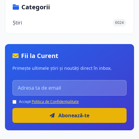
Categorii
Știri
6024
Fii la Curent
Primește ultimele știri și noutăți direct în inbox.
Accept
Politica de Confidențialitate
Abonează-te