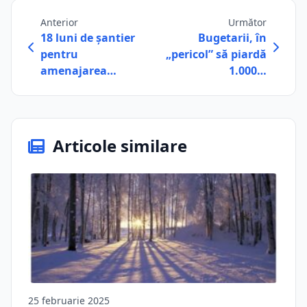
Anterior
Următor
18 luni de șantier
Bugetarii, în
pentru
„pericol” să piardă
amenajarea…
1.000…
Articole similare
25 februarie 2025