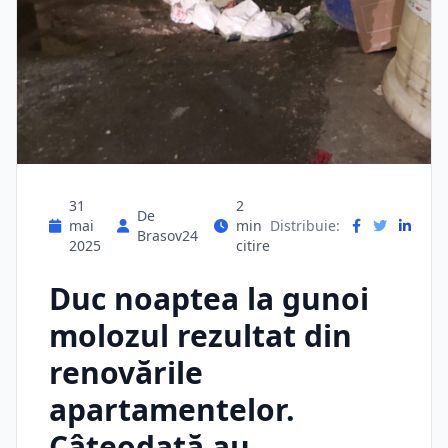
31
2
De
mai
min
Distribuie:
Brasov24
2025
citire
Duc noaptea la gunoi
molozul rezultat din
renovările
apartamentelor.
Câteodată au