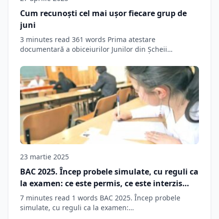
Cum recunoști cel mai ușor fiecare grup de
juni
3 minutes read 361 words Prima atestare
documentară a obiceiurilor Junilor din Şcheii
Braşovului datează…
23 martie 2025
BAC 2025. Încep probele simulate, cu reguli ca
la examen: ce este permis, ce este interzis
elevilor
7 minutes read 1 words BAC 2025. Încep probele
simulate, cu reguli ca la examen:…