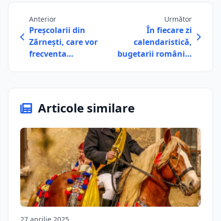
Anterior
Următor
Preșcolarii din
În fiecare zi
Zărnești, care vor
calendaristică,
frecventa…
bugetarii români…
Articole similare
27 aprilie 2025