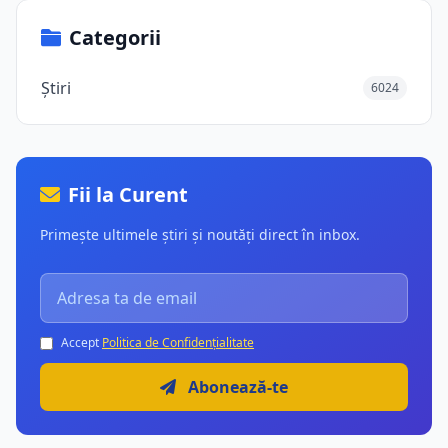
Categorii
Știri
6024
Fii la Curent
Primește ultimele știri și noutăți direct în inbox.
Accept
Politica de Confidențialitate
Abonează-te