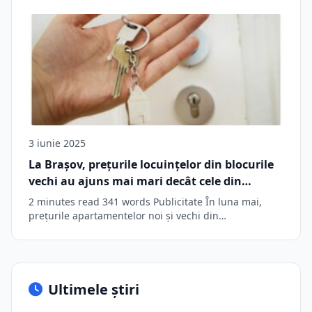
împreună…
3 iunie 2025
La Braşov, preţurile locuinţelor din blocurile
vechi au ajuns mai mari decât cele din
imobilele nou construite
2 minutes read 341 words Publicitate În luna mai,
prețurile apartamentelor noi și vechi din…
Ultimele știri