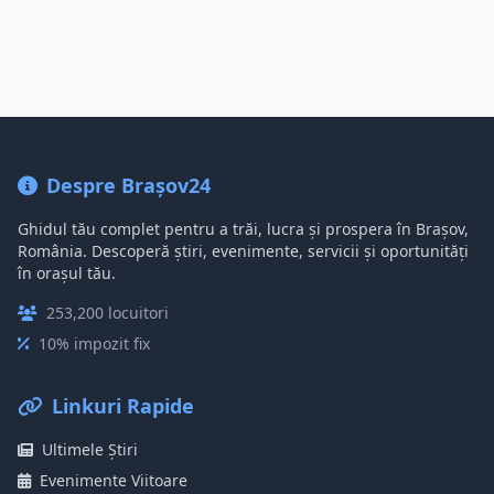
Despre Brașov24
Ghidul tău complet pentru a trăi, lucra și prospera în Brașov,
România. Descoperă știri, evenimente, servicii și oportunități
în orașul tău.
253,200 locuitori
10% impozit fix
Linkuri Rapide
Ultimele Știri
Evenimente Viitoare