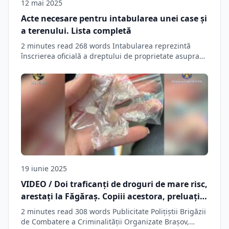
12 mai 2025
Acte necesare pentru intabularea unei case și
a terenului. Lista completă
2 minutes read 268 words Intabularea reprezintă
înscrierea oficială a dreptului de proprietate asupra
unui…
19 iunie 2025
VIDEO / Doi traficanţi de droguri de mare risc,
arestaţi la Făgăraș. Copiii acestora, preluați
de Protecția Copilului
2 minutes read 308 words Publicitate Polițiștii Brigăzii
de Combatere a Criminalității Organizate Brașov,