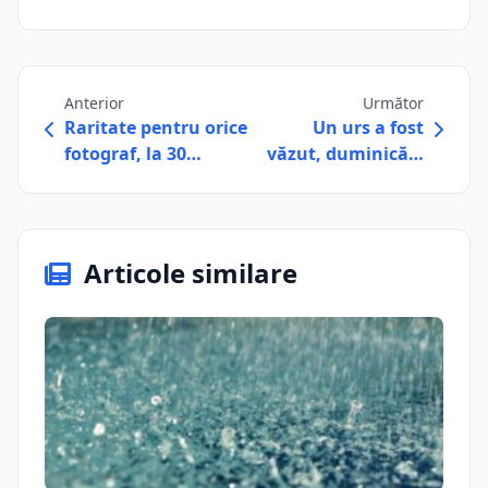
Anterior
Următor
Raritate pentru orice
Un urs a fost
fotograf, la 30…
văzut, duminică…
Articole similare