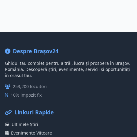
Despre Brașov24
Ghidul tău complet pentru a trăi, lucra și prospera în Brașov,
România. Descoperă știri, evenimente, servicii și oportunități
în orașul tău.
253,200 locuitori
10% impozit fix
Linkuri Rapide
Ultimele Știri
Evenimente Viitoare