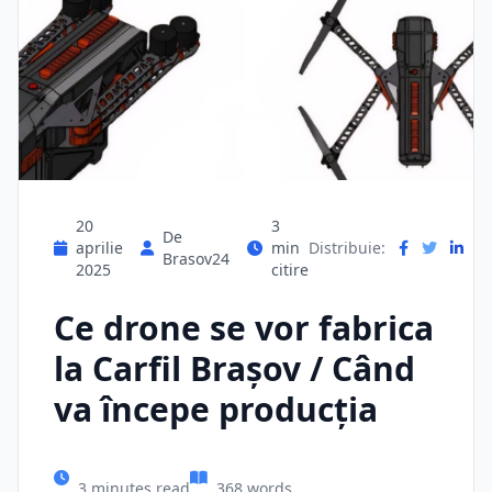
20
3
De
aprilie
min
Distribuie:
Brasov24
2025
citire
Ce drone se vor fabrica
la Carfil Braşov / Când
va începe producţia
3 minutes read
368 words