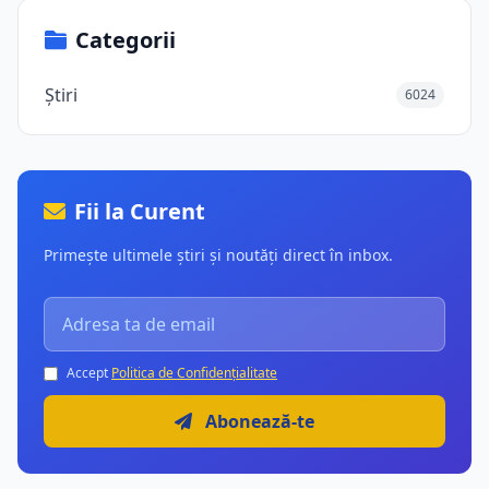
Categorii
Știri
6024
Fii la Curent
Primește ultimele știri și noutăți direct în inbox.
Accept
Politica de Confidențialitate
Abonează-te