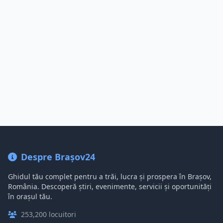
Despre Brașov24
Ghidul tău complet pentru a trăi, lucra și prospera în Brașov,
România. Descoperă știri, evenimente, servicii și oportunități
în orașul tău.
253,200 locuitori