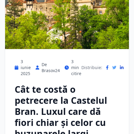
3
3
De
iunie
min
Distribuie:
Brasov24
2025
citire
Cât te costă o
petrecere la Castelul
Bran. Luxul care dă
fiori chiar și celor cu
buzunarele largi