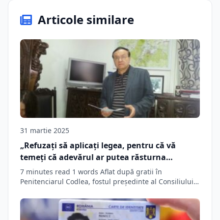
Articole similare
31 martie 2025
„Refuzați să aplicați legea, pentru că vă
temeți că adevărul ar putea răsturna
minciuna pe care v-ați construit confortul
7 minutes read 1 words Aflat după gratii în
funcțiilor actuale” • Stiri Brasov Biz Brasov
Penitenciarul Codlea, fostul președinte al Consiliului…