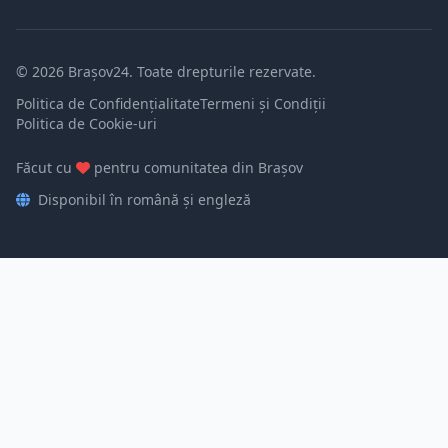
© 2026 Brașov24. Toate drepturile rezervate.
Politica de Confidențialitate
Termeni și Condiții
Politica de Cookie-uri
Făcut cu
pentru comunitatea din Brașov
Disponibil în română și engleză