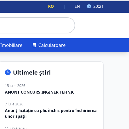
RO
|
EN
20:21
Imobiliare
Calculatoare
Ultimele știri
15 iulie 2026
ANUNT CONCURS INGINER TEHNIC
7 iulie 2026
Anunț licitație cu plic închis pentru închirierea
unor spații
11 iunie 2026