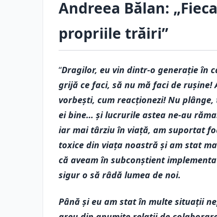
Andreea Bălan: „Fieca
propriile trăiri”
“
Dragilor, eu vin dintr-o generație în c
grijă ce faci, să nu mă faci de rușine!
vorbești, cum reacționezi! Nu plânge, t
ei bine… și lucrurile astea ne-au răm
iar mai târziu în viață, am suportat f
toxice din viața noastră și am stat ma
că aveam în subconștient implementa
sigur o să râdă lumea de noi.
Până și eu am stat în multe situații n
greu din anumite relații de colaborare 