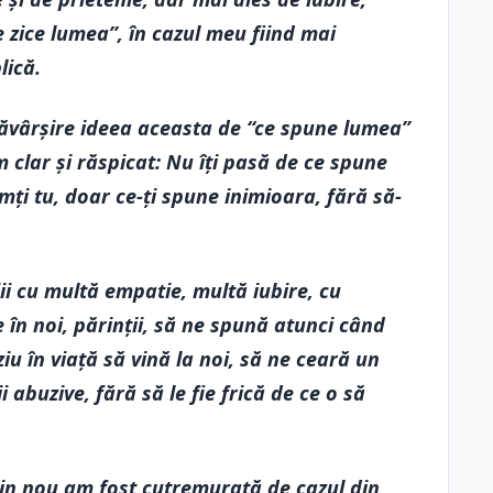
e zice lumea”, în cazul meu fiind mai
lică.
ăvârșire ideea aceasta de “ce spune lumea”
m clar și răspicat: Nu îți pasă de ce spune
mți tu, doar ce-ți spune inimioara, fără să-
ii cu multă empatie, multă iubire, cu
 în noi, părinții, să ne spună atunci când
iu în viață să vină la noi, să ne ceară un
i abuzive, fără să le fie frică de ce o să
din nou am fost cutremurată de cazul din