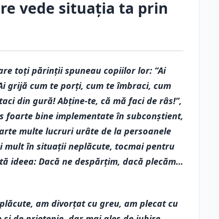
re vede situația ta prin
are toți părinții spuneau copiilor lor: “Ai
 Ai grijă cum te porți, cum te îmbraci, cum
aci din gură! Abține-te, că mă faci de râs!”,
as foarte bine implementate în subconștient,
oarte multe lucruri urâte de la persoanele
i mult în situații neplăcute, tocmai pentru
tă ideea: Dacă ne despărțim, dacă plecăm…
eplăcute, am divorțat cu greu, am plecat cu
și de prietenie, dar mai ales de iubire,