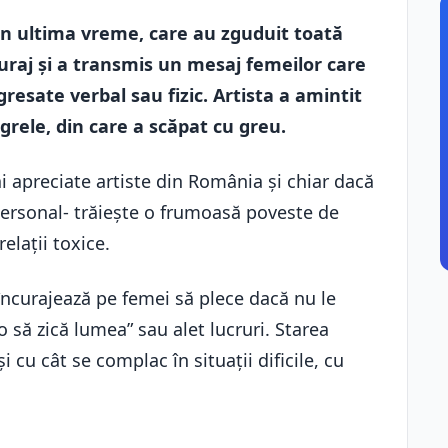
n ultima vreme, care au zguduit toată
uraj și a transmis un mesaj femeilor care
agresate verbal sau fizic. Artista a amintit
i grele, din care a scăpat cu greu.
 apreciate artiste din România și chiar dacă
personal- trăiește o frumoasă poveste de
elații toxice.
e încurajează pe femei să plece dacă nu le
o să zică lumea” sau alet lucruri. Starea
i cu cât se complac în situații dificile, cu