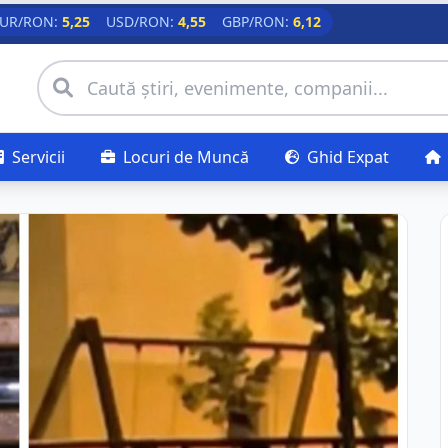
UR/RON:
5,25
USD/RON:
4,55
GBP/RON:
6,12
Servicii
Locuri de Muncă
Ghid Expat