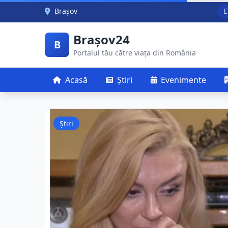
Skip to main content
Brașov
E
Brașov24
B
Portalul tău către viața din România
Acasă
Știri
Evenimente
Știri