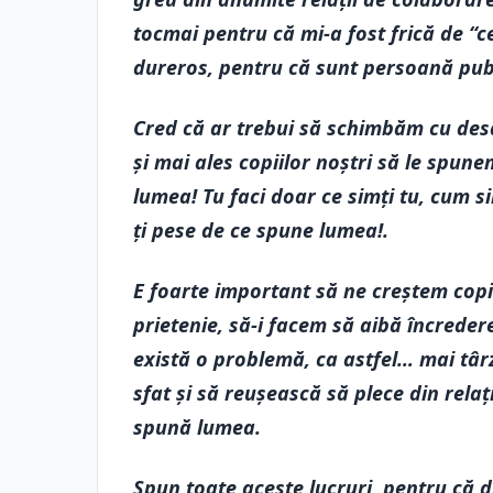
tocmai pentru că mi-a fost frică de “c
dureros, pentru că sunt persoană pub
Cred că ar trebui să schimbăm cu des
și mai ales copiilor noștri să le spune
lumea! Tu faci doar ce simți tu, cum si
ți pese de ce spune lumea!.
E foarte important să ne creștem copi
prietenie, să-i facem să aibă încredere
există o problemă, ca astfel… mai târz
sfat și să reușească să plece din relați
spună lumea.
Spun toate aceste lucruri, pentru că 