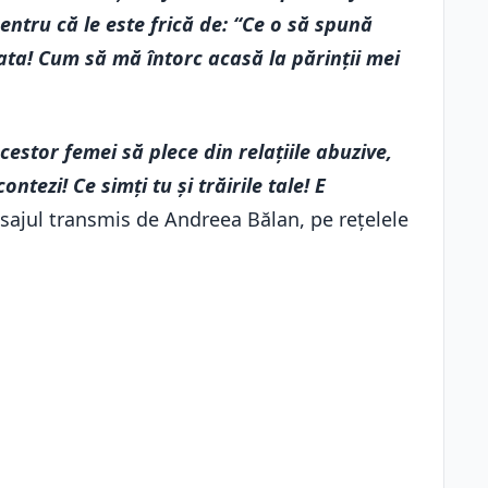
entru că le este frică de: “Ce o să spună
a! Cum să mă întorc acasă la părinții mei
cestor femei să plece din relațiile abuzive,
tezi! Ce simți tu și trăirile tale! E
esajul transmis de Andreea Bălan, pe rețelele