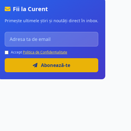
Fii la Curent
Primește ultimele știri și noutăți direct în inbox.
Accept
Politica de Confidențialitate
Abonează-te